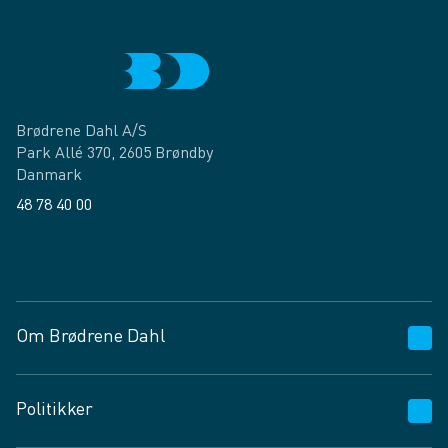
Brødrene Dahl A/S
Park Allé 370, 2605 Brøndby
Danmark
48 78 40 00
Facebook
LinkedIn
Om Brødrene Dahl
Kundeservice
Politikker
Vagttelefon 30 10 89 89