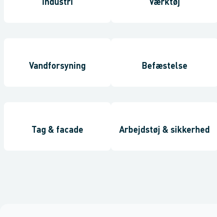
Industri
Værktøj
Vandforsyning
Befæstelse
Tag & facade
Arbejdstøj & sikkerhed