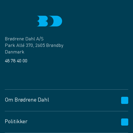
Brødrene Dahl A/S
Park Allé 370, 2605 Brøndby
Danmark
48 78 40 00
Facebook
LinkedIn
Om Brødrene Dahl
Kundeservice
Politikker
Vagttelefon 30 10 89 89