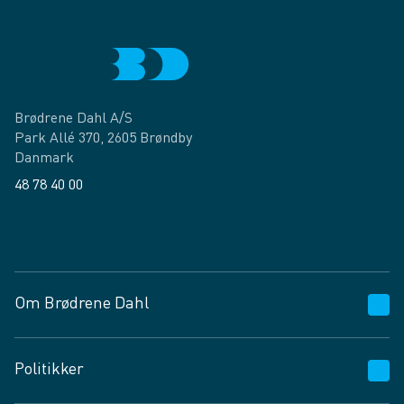
Brødrene Dahl A/S
Park Allé 370, 2605 Brøndby
Danmark
48 78 40 00
Facebook
LinkedIn
Om Brødrene Dahl
Kundeservice
Politikker
Vagttelefon 30 10 89 89