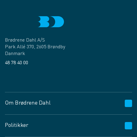
Brødrene Dahl A/S
Park Allé 370, 2605 Brøndby
Danmark
48 78 40 00
Facebook
LinkedIn
Om Brødrene Dahl
Kundeservice
Politikker
Vagttelefon 30 10 89 89