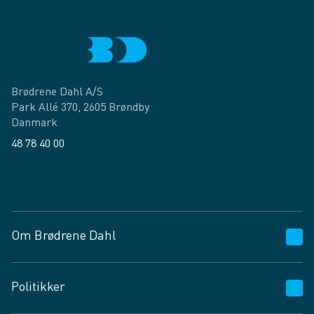
Brødrene Dahl A/S
Park Allé 370, 2605 Brøndby
Danmark
48 78 40 00
Facebook
LinkedIn
Om Brødrene Dahl
Kundeservice
Politikker
Vagttelefon 30 10 89 89