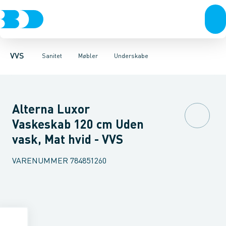
Rør & fittings
Toiletter, sæder og cisterner
Møbelsæt & pakker
Pressfittings & rør
Underskabe
Vaske
Højskabe
Kuglehaner & ventiler
Armaturer
Overskabe
Brusere
Sideskab
Baderum
Afløb 
VVS
Sanitet
Møbler
Underskabe
Alterna Luxor
Vaskeskab 120 cm Uden
vask, Mat hvid - VVS
VARENUMMER
784851260