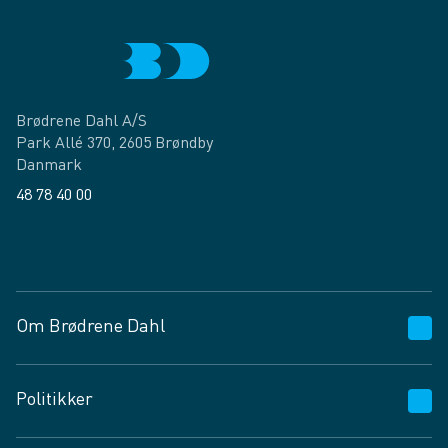
Brødrene Dahl A/S
Park Allé 370, 2605 Brøndby
Danmark
48 78 40 00
Facebook
LinkedIn
Om Brødrene Dahl
Kundeservice
Politikker
Vagttelefon 30 10 89 89
Spørgsmål og svar