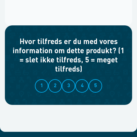
Hvor tilfreds er du med vores
information om dette produkt? (1
= slet ikke tilfreds, 5 = meget
tilfreds)
1
2
3
4
5