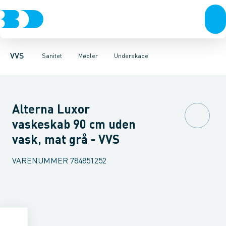
Rør & fittings
Toiletter, sæder og cisterner
Møbelsæt & pakker
Pressfittings & rør
Underskabe
Vaske
Højskabe
Kuglehaner & ventiler
Armaturer
Overskabe
Brusere
Sideskab
Baderum
Afløb 
VVS
Sanitet
Møbler
Underskabe
Alterna Luxor
vaskeskab 90 cm uden
vask, mat grå - VVS
VARENUMMER
784851252