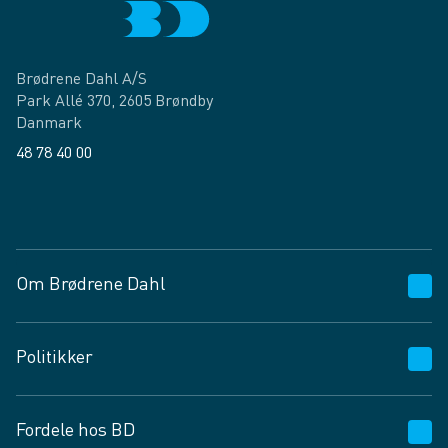
Brødrene Dahl A/S
Park Allé 370, 2605 Brøndby
Danmark
48 78 40 00
Facebook
LinkedIn
Om Brødrene Dahl
Kundeservice
Politikker
Vagttelefon 30 10 89 89
Spørgsmål og svar
Salgs- og leveringsbetingelser
Fordele hos BD
Job og karriere
Privatlivspolitik