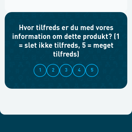
Hvor tilfreds er du med vores
information om dette produkt? (1
= slet ikke tilfreds, 5 = meget
tilfreds)
1
2
3
4
5