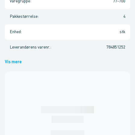
Varegruppe
:
77-700
Pakkestørrelse
:
4
Enhed
:
stk
Leverandørens varenr.
:
784851252
Vis mere