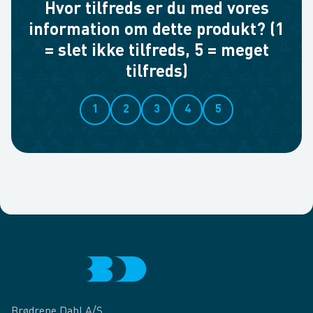
Hvor tilfreds er du med vores
information om dette produkt? (1
= slet ikke tilfreds, 5 = meget
tilfreds)
1
2
3
4
5
Brødrene Dahl A/S