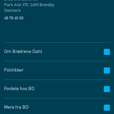
Park Allé 370, 2605 Brøndby
Danmark
48 78 40 00
Facebook
LinkedIn
Om Brødrene Dahl
Kundeservice
Politikker
Vagttelefon 30 10 89 89
Spørgsmål og svar
Salgs- og leveringsbetingelser
Fordele hos BD
Job og karriere
Privatlivspolitik
Fødevarekontrolrapport
Cookies
24/7
Mere fra BD
Vilkår og betingelser
BD app