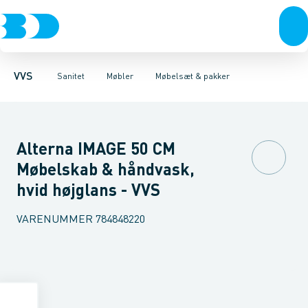
Rør & fittings
Toiletter, sæder og cisterner
Møbelsæt & pakker
Pressfittings & rør
Underskabe
Vaske
Højskabe
Kuglehaner & ventiler
Armaturer
Overskabe
Brusere
Sideskab
Baderum
Afløb 
VVS
Sanitet
Møbler
Møbelsæt & pakker
Alterna IMAGE 50 CM
Møbelskab & håndvask,
hvid højglans - VVS
VARENUMMER
784848220