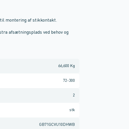
til montering af stikkontakt.
kstra afsætningsplads ved behov og
66,600 Kg
72-300
2
stk
GB71GCVU10DHWB