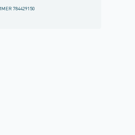
MMER
784429150