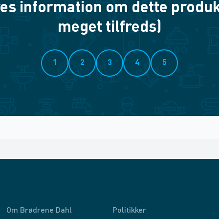
es information om dette produkt? 
meget tilfreds)
1
2
3
4
5
Om Brødrene Dahl
Politikker