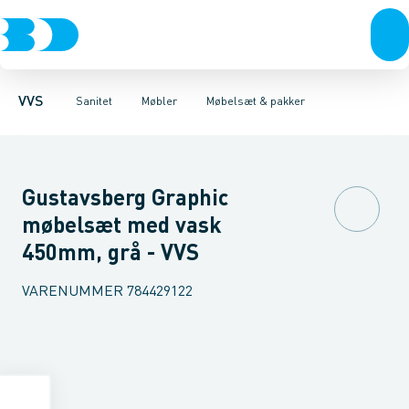
Rør & fittings
Toiletter, sæder og cisterner
Møbelsæt & pakker
Pressfittings & rør
Underskabe
Vaske
Højskabe
Kuglehaner & ventiler
Armaturer
Overskabe
Brusere
Sideskab
Baderum
Afløb 
VVS
Sanitet
Møbler
Møbelsæt & pakker
Gustavsberg Graphic
møbelsæt med vask
450mm, grå - VVS
VARENUMMER
784429122