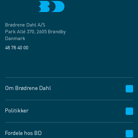
Brødrene Dahl A/S
Park Allé 370, 2605 Brøndby
Danmark
48 78 40 00
Facebook
LinkedIn
Om Brødrene Dahl
Kundeservice
Politikker
Vagttelefon 30 10 89 89
Spørgsmål og svar
Salgs- og leveringsbetingelser
Fordele hos BD
Job og karriere
Privatlivspolitik