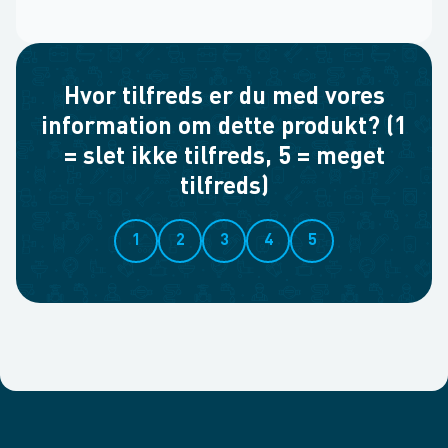
Hvor tilfreds er du med vores
information om dette produkt? (1
= slet ikke tilfreds, 5 = meget
tilfreds)
1
2
3
4
5