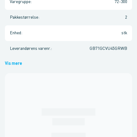
Varegruppe
:
72-300
Pakkestørrelse
:
2
Enhed
:
stk
Leverandørens varenr.
:
GB71GCVU45GRWB
Vis mere