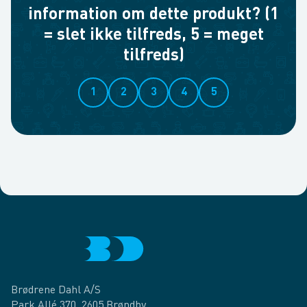
information om dette produkt? (1
= slet ikke tilfreds, 5 = meget
tilfreds)
1
2
3
4
5
Brødrene Dahl A/S
Park Allé 370, 2605 Brøndby