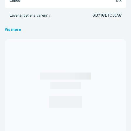
Enhed
:
stk
Leverandørens varenr.
:
GB71GBTC30AG
Vis mere