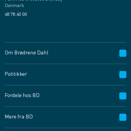
Danmark
48 78 40 00
Facebook
LinkedIn
Om Brødrene Dahl
Kundeservice
Politikker
Vagttelefon 30 10 89 89
Spørgsmål og svar
Salgs- og leveringsbetingelser
Fordele hos BD
Job og karriere
Privatlivspolitik
Fødevarekontrolrapport
Cookies
24/7
Mere fra BD
Vilkår og betingelser
BD app
BD.dk services