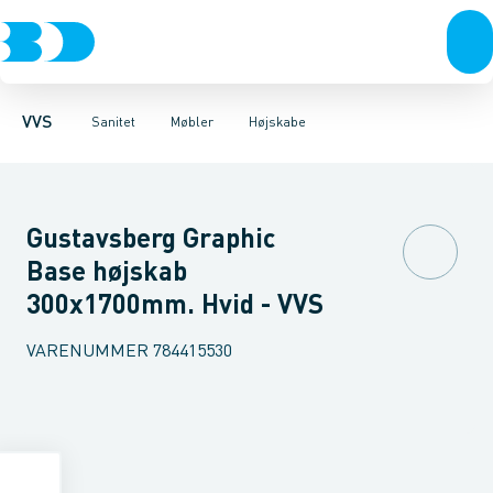
Rør & fittings
Toiletter, sæder og cisterner
Møbelsæt & pakker
Pressfittings & rør
Underskabe
Vaske
Højskabe
Kuglehaner & ventiler
Armaturer
Overskabe
Brusere
Sideskab
Baderum
Afløb 
VVS
Sanitet
Møbler
Højskabe
Gustavsberg Graphic
Base højskab
300x1700mm. Hvid - VVS
VARENUMMER
784415530