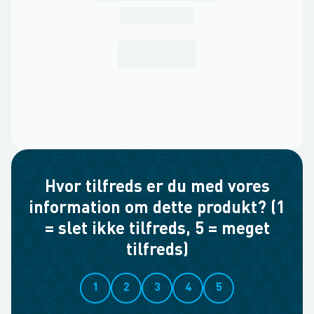
Hvor tilfreds er du med vores
information om dette produkt? (1
= slet ikke tilfreds, 5 = meget
tilfreds)
1
2
3
4
5