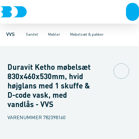
Rør & fittings
Toiletter, sæder og cisterner
Møbelsæt & pakker
Pressfittings & rør
Underskabe
Vaske
Højskabe
Kuglehaner & ventiler
Armaturer
Overskabe
Brusere
Sideskab
Baderum
Afløb 
VVS
Sanitet
Møbler
Møbelsæt & pakker
Duravit Ketho møbelsæt
830x460x530mm, hvid
højglans med 1 skuffe &
D-code vask, med
vandlås - VVS
VARENUMMER
782398160