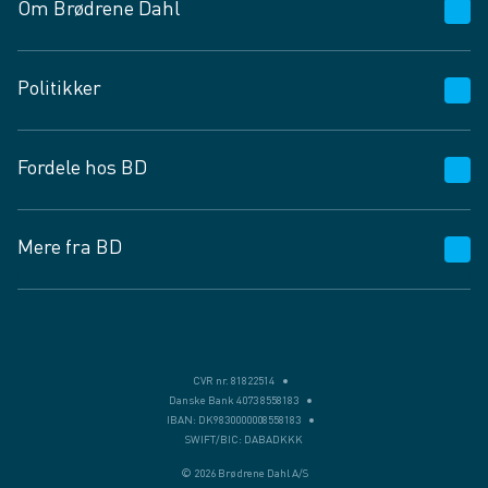
Om Brødrene Dahl
Kundeservice
Politikker
Vagttelefon 30 10 89 89
Spørgsmål og svar
Salgs- og leveringsbetingelser
Fordele hos BD
Job og karriere
Privatlivspolitik
Fødevarekontrolrapport
Cookies
24/7
Mere fra BD
Vilkår og betingelser
BD app
BD.dk services
Mit BD
Levering
BD+
Månedens tilbud
Bæredygtighed
CVR nr. 81822514
Danske Bank 4073 8558183
Egne varemærker
IBAN: DK9830000008558183
SWIFT/BIC: DABADKKK
Presse
© 2026 Brødrene Dahl A/S