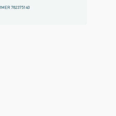
MMER
782375140