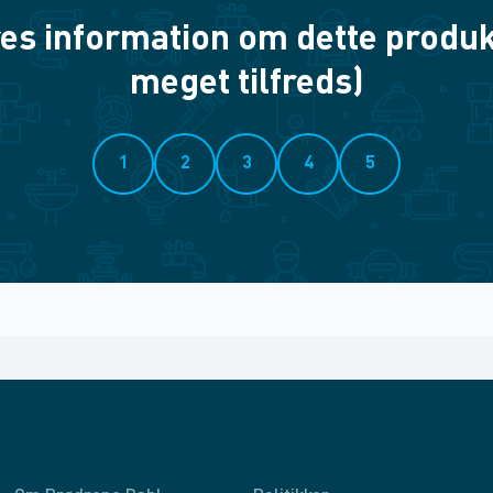
es information om dette produkt? 
meget tilfreds)
1
2
3
4
5