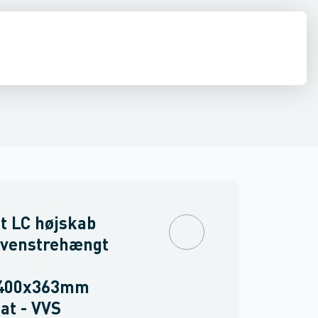
ilbehør
 møbler
inkler
Brand
Møbelgreb
Ventiler & vaskemaskine slanger
Minikøkkener
Møbler
Spejle & lamper
t LC højskab
 venstrehængt
400x363mm
at - VVS