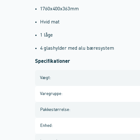
1760x400x363mm
Hvid mat
1 låge
4 glashylder med alu bæresystem
Specifikationer
Vægt
:
Varegruppe
:
Pakkestørrelse
:
Enhed
: