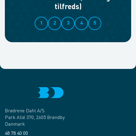
tilfreds)
1
2
3
4
5
Brødrene Dahl A/S
Park Allé 370, 2605 Brøndby
Danmark
48 78 40 00