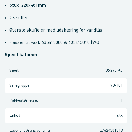
550x1220x481mm
2 skuffer
Øverste skuffe er med udskæring for vandlås
Passer til vask
635413000 &
635413010 (WG)
Specifikationer
Vægt
:
36,270 Kg
Varegruppe
:
78-101
Pakkestørrelse
:
1
Enhed
:
stk
Leverandørens varenr.
:
LC624301818