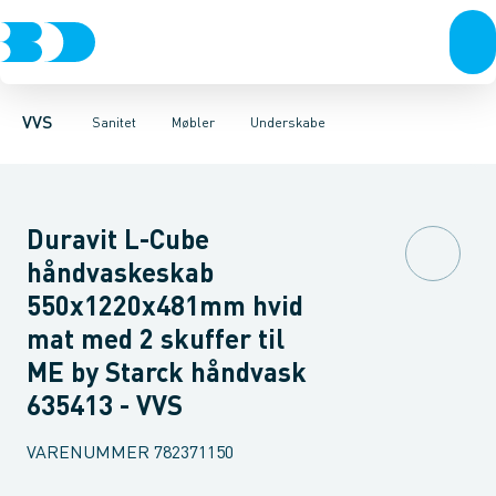
Rør & fittings
Toiletter, sæder og cisterner
Møbelsæt & pakker
Pressfittings & rør
Underskabe
Vaske
Højskabe
Kuglehaner & ventiler
Armaturer
Overskabe
Brusere
Sideskab
Baderum
Afløb 
VVS
Sanitet
Møbler
Underskabe
Duravit L-Cube
håndvaskeskab
550x1220x481mm hvid
mat med 2 skuffer til
ME by Starck håndvask
635413 - VVS
VARENUMMER
782371150