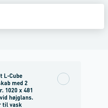
ilbehør
 møbler
inkler
Brand
Møbelgreb
Ventiler & vaskemaskine slanger
Minikøkkener
Møbler
Spejle & lamper
t L-Cube
skab med 2
r. 1020 x 481
id højglans.
 til vask