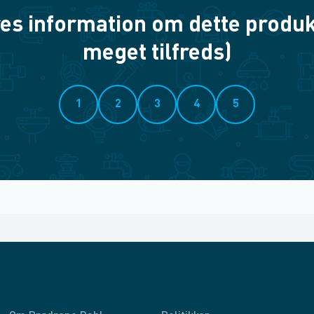
es information om dette produkt? 
meget tilfreds)
1
2
3
4
5