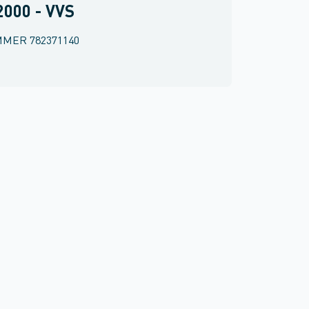
000 - VVS
MMER
782371140