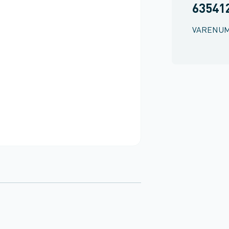
635412
VARENU