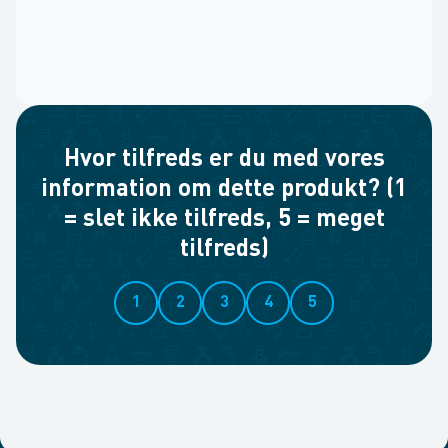
Hvor tilfreds er du med vores
information om dette produkt? (1
= slet ikke tilfreds, 5 = meget
tilfreds)
1
2
3
4
5