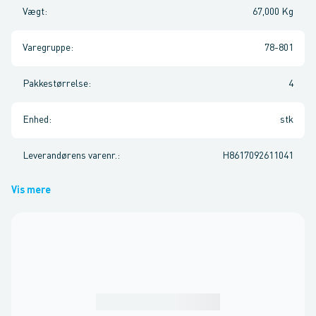
Vægt
:
67,000 Kg
Varegruppe
:
78-801
Pakkestørrelse
:
4
Enhed
:
stk
Leverandørens varenr.
:
H8617092611041
Vis mere