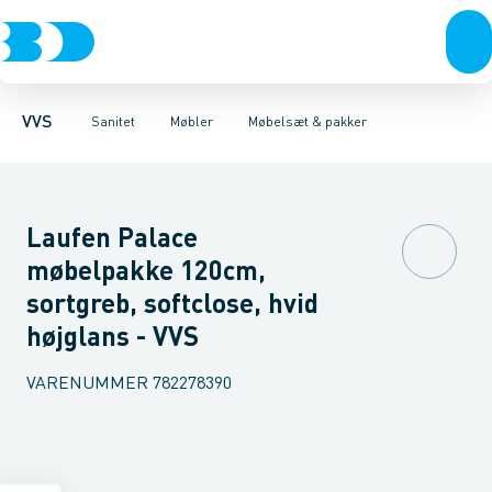
Rør & fittings
Toiletter, sæder og cisterner
Møbelsæt & pakker
Pressfittings & rør
Underskabe
Vaske
Højskabe
Kuglehaner & ventiler
Armaturer
Overskabe
Brusere
Sideskab
Baderum
Afløb 
VVS
Sanitet
Møbler
Møbelsæt & pakker
Laufen Palace
møbelpakke 120cm,
sortgreb, softclose, hvid
højglans - VVS
VARENUMMER
782278390