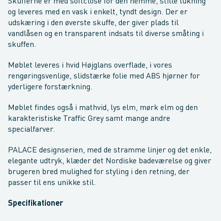
Skufferne er med softclose for den nemme, stille lukning
og leveres med en vask i enkelt, tyndt design. Der er
udskæring i den øverste skuffe, der giver plads til
vandlåsen og en transparent indsats til diverse småting i
skuffen.
Møblet leveres i hvid Højglans overflade, i vores
rengøringsvenlige, slidstærke folie med ABS hjørner for
yderligere forstærkning.
Møblet findes også i mathvid, lys elm, mørk elm og den
karakteristiske Traffic Grey samt mange andre
specialfarver.
PALACE designserien, med de stramme linjer og det enkle,
elegante udtryk, klæder det Nordiske badeværelse og giver
brugeren bred mulighed for styling i den retning, der
passer til ens unikke stil.
Specifikationer