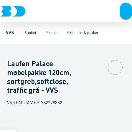
Rør & fittings
Toiletter, sæder og cisterner
Møbelsæt & pakker
Pressfittings & rør
Underskabe
Vaske
Højskabe
Kuglehaner & ventiler
Armaturer
Overskabe
Brusere
Sideskab
Baderum
Afløb 
VVS
Sanitet
Møbler
Møbelsæt & pakker
Laufen Palace
møbelpakke 120cm,
sortgreb,softclose,
traffic grå - VVS
VARENUMMER
782278382