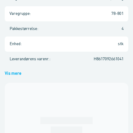
Varegruppe
:
78-801
Pakkestørrelse
:
4
Enhed
:
stk
Leverandørens varenr.
:
H8617092661041
Vis mere