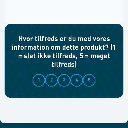
Hvor tilfreds er du med vores
information om dette produkt? (1
= slet ikke tilfreds, 5 = meget
tilfreds)
1
2
3
4
5