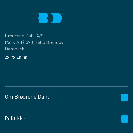
Brødrene Dahl A/S
Park Allé 370, 2605 Brøndby
Danmark
48 78 40 00
Facebook
LinkedIn
Om Brødrene Dahl
Kundeservice
Politikker
Vagttelefon 30 10 89 89
Spørgsmål og svar