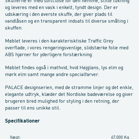
Skufferne er med softclose for den nemme, stille lukning
og leveres med en vask i enkelt, tyndt design. Der er
udskæring i den øverste skuffe, der giver plads til
vandlåsen og en transparent indsats til diverse småting i
skuffen.
Møblet leveres i den karakterisktiske Traffic Grey
overflade, i vores rengøringsvenlige, slidstærke folie med
ABS hjørner for yderligere forstærkning.
Møblet findes også i mathvid, hvid Højglans, lys elm og
mørk elm samt mange andre specialfarver.
PALACE designserien, med de stramme linjer og det enkle,
elegante udtryk, klæder det Nordiske badeværelse og giver
brugeren bred mulighed for styling i den retning, der
passer til ens unikke stil.
Specifikationer
Vægt
:
67,000 Kg