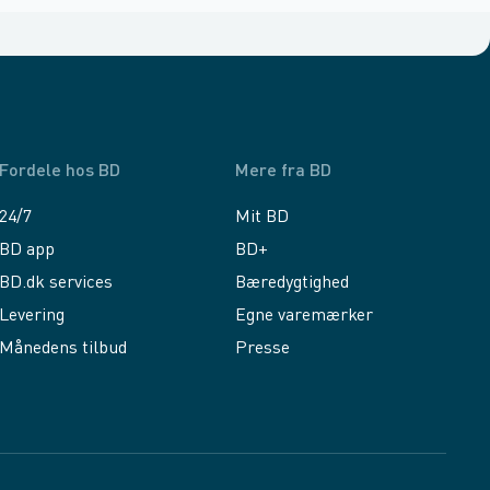
Fordele hos BD
Mere fra BD
24/7
Mit BD
BD app
BD+
BD.dk services
Bæredygtighed
Levering
Egne varemærker
Månedens tilbud
Presse