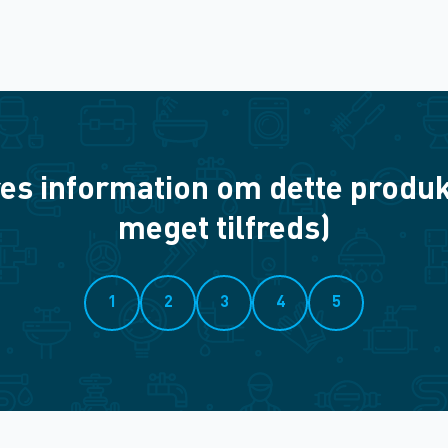
es information om dette produkt? 
meget tilfreds)
1
2
3
4
5