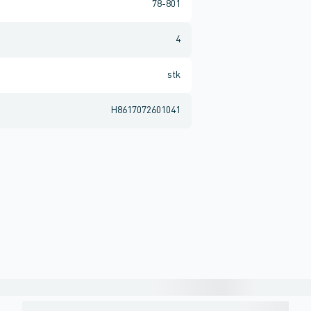
78-801
4
stk
H8617072601041