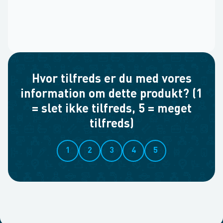
Hvor tilfreds er du med vores
information om dette produkt? (1
= slet ikke tilfreds, 5 = meget
tilfreds)
1
2
3
4
5