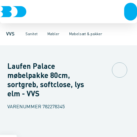
Rør & fittings
Toiletter, sæder og cisterner
Møbelsæt & pakker
Pressfittings & rør
Underskabe
Vaske
Højskabe
Kuglehaner & ventiler
Armaturer
Overskabe
Brusere
Sideskab
Baderum
Afløb 
VVS
Sanitet
Møbler
Møbelsæt & pakker
Laufen Palace
møbelpakke 80cm,
sortgreb, softclose, lys
elm - VVS
VARENUMMER
782278345