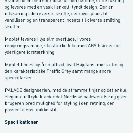
Skufferne er med softclose for den nemme, stille lukning
og leveres med en vask i enkelt, tyndt design. Der er
udskæring i den øverste skuffe, der giver plads til
vandlåsen og en transparent indsats til diverse småting i
skuffen.
Møblet leveres i lys elm overflade, i vores
rengøringsvenlige, slidstærke folie med ABS hjørner for
yderligere forstærkning.
Møblet findes også i mathvid, hvid Højglans, mørk elm og
den karakteristiske Traffic Grey samt mange andre
specialfarver.
PALACE designserien, med de stramme linjer og det enkle,
elegante udtryk, klæder det Nordiske badeværelse og giver
brugeren bred mulighed for styling i den retning, der
passer til ens unikke stil.
Specifikationer