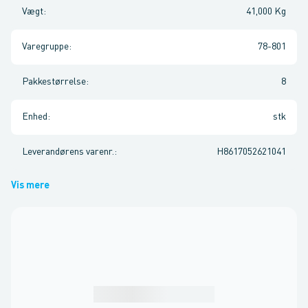
Vægt
:
41,000 Kg
Varegruppe
:
78-801
Pakkestørrelse
:
8
Enhed
:
stk
Leverandørens varenr.
:
H8617052621041
Vis mere