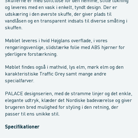
Skufferne er med softclose for den nemme, stille lukning
og leveres med en vask i enkelt, tyndt design. Der er
udskæring i den øverste skuffe, der giver plads til
vandlåsen og en transparent indsats til diverse småting i
skuffen.
Møblet leveres i hvid Højglans overflade, i vores
rengøringsvenlige, slidstærke folie med ABS hjørner for
yderligere forstærkning.
Møblet findes også i mathvid, lys elm, mørk elm og den
karakteristiske Traffic Grey samt mange andre
specialfarver.
PALACE designserien, med de stramme linjer og det enkle,
elegante udtryk, klæder det Nordiske badeværelse og giver
brugeren bred mulighed for styling i den retning, der
passer til ens unikke stil.
Specifikationer