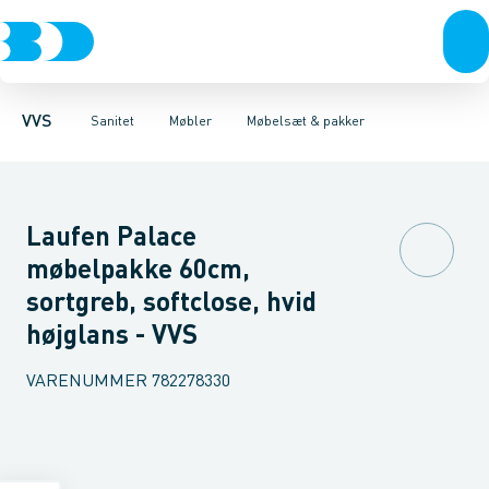
Rør & fittings
Toiletter, sæder og cisterner
Møbelsæt & pakker
Pressfittings & rør
Underskabe
Vaske
Højskabe
Kuglehaner & ventiler
Armaturer
Overskabe
Brusere
Sideskab
Baderum
Afløb 
VVS
Sanitet
Møbler
Møbelsæt & pakker
Laufen Palace
møbelpakke 60cm,
sortgreb, softclose, hvid
højglans - VVS
VARENUMMER
782278330