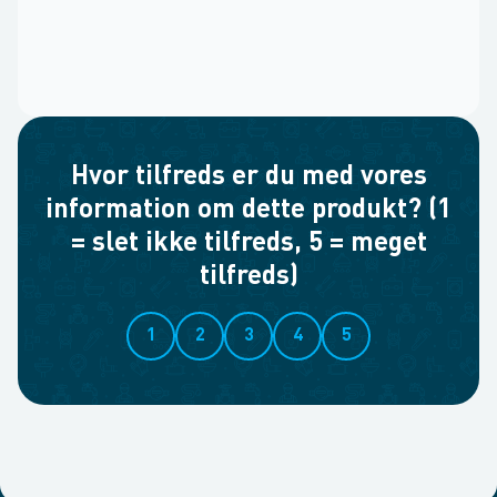
Hvor tilfreds er du med vores
information om dette produkt? (1
= slet ikke tilfreds, 5 = meget
tilfreds)
1
2
3
4
5