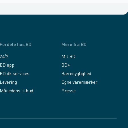
Fordele hos BD
Mere fra BD
24/7
Mit BD
BD app
BD+
BD.dk services
Bæredygtighed
Levering
Egne varemærker
Månedens tilbud
Presse