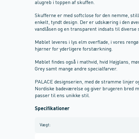
alugreb i toppen af skuffen.
Skufferne er med softclose for den nemme, still
enkelt, tyndt design. Der er udskæring i den øver
vandlåsen og en transparent indsats til diverse 
Møblet leveres i lys elm overflade, i vores reng
hjørner for yderligere forstærkning.
Møblet findes også i mathvid, hvid Højglans, mø
Grey samt mange andre specialfarver.
PALACE designserien, med de stramme linjer og 
Nordiske badeværelse og giver brugeren bred mul
passer til ens unikke stil.
Specifikationer
Vægt
: