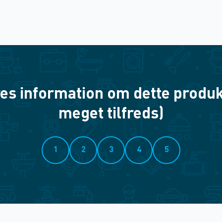
es information om dette produkt? 
meget tilfreds)
1
2
3
4
5