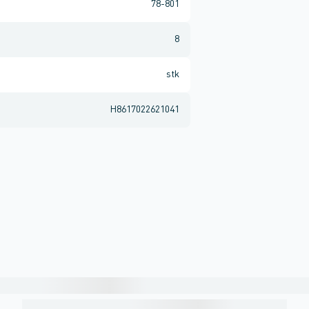
78-801
8
stk
H8617022621041