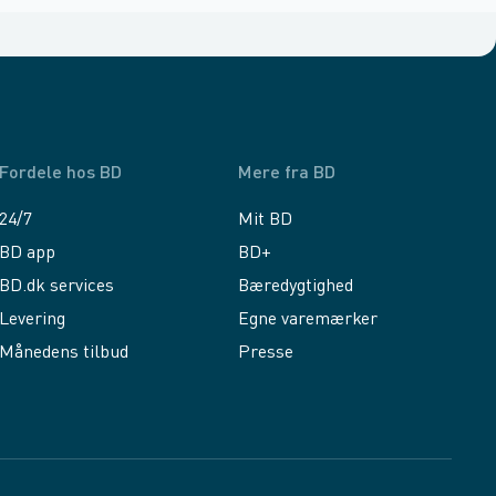
Fordele hos BD
Mere fra BD
24/7
Mit BD
BD app
BD+
BD.dk services
Bæredygtighed
Levering
Egne varemærker
Månedens tilbud
Presse