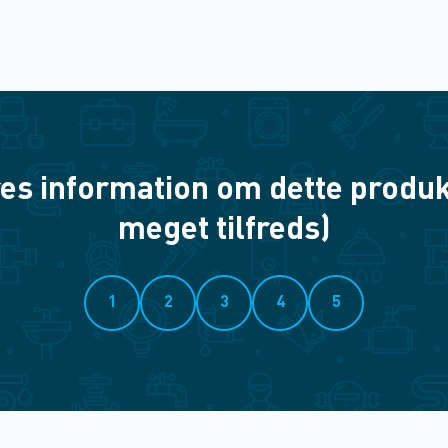
es information om dette produkt? 
meget tilfreds)
1
2
3
4
5