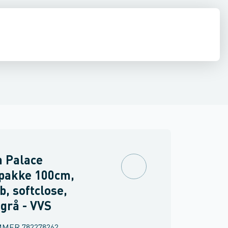
ilbehør
 møbler
inkler
Brand
Møbelgreb
Ventiler & vaskemaskine slanger
Minikøkkener
Møbler
Spejle & lamper
 Palace
pakke 100cm,
b, softclose,
 grå - VVS