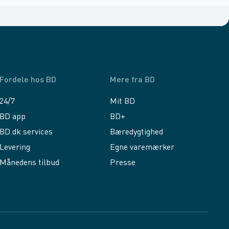
Fordele hos BD
Mere fra BD
24/7
Mit BD
BD app
BD+
BD.dk services
Bæredygtighed
Levering
Egne varemærker
Månedens tilbud
Presse