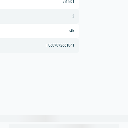
78-801
2
stk
H8607072661041