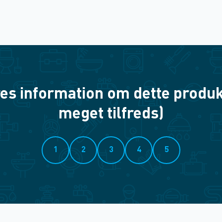
es information om dette produkt? 
meget tilfreds)
1
2
3
4
5