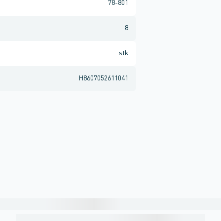
78-801
8
stk
H8607052611041