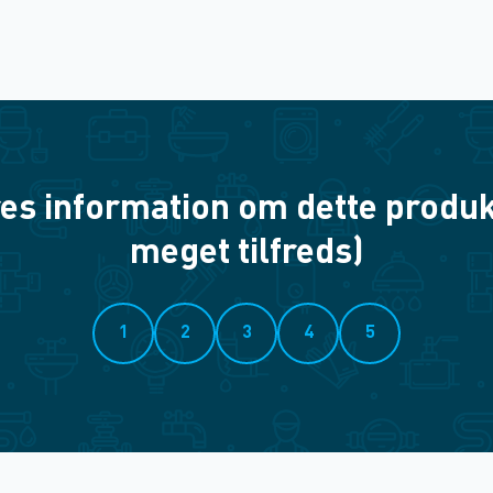
es information om dette produkt? 
meget tilfreds)
1
2
3
4
5