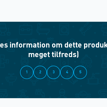
es information om dette produkt? 
meget tilfreds)
1
2
3
4
5