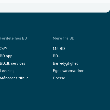
Fordele hos BD
Mere fra BD
24/7
Mit BD
BD app
BD+
BD.dk services
Bæredygtighed
Levering
Egne varemærker
Månedens tilbud
Presse