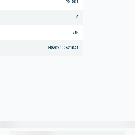
78-801
8
stk
H8607022621041