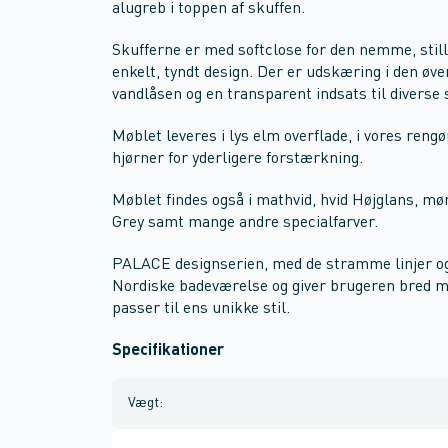
alugreb i toppen af skuffen.
Skufferne er med softclose for den nemme, still
enkelt, tyndt design. Der er udskæring i den øver
vandlåsen og en transparent indsats til diverse 
Møblet leveres i lys elm overflade, i vores reng
hjørner for yderligere forstærkning.
Møblet findes også i mathvid, hvid Højglans, mø
Grey samt mange andre specialfarver.
PALACE designserien, med de stramme linjer og 
Nordiske badeværelse og giver brugeren bred mul
passer til ens unikke stil.
Specifikationer
Vægt
: