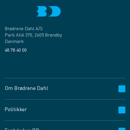
Brødrene Dahl A/S
Park Allé 370, 2605 Brøndby
Danmark
48 78 40 00
Facebook
LinkedIn
Om Brødrene Dahl
Kundeservice
Politikker
Vagttelefon 30 10 89 89
Spørgsmål og svar
Salgs- og leveringsbetingelser