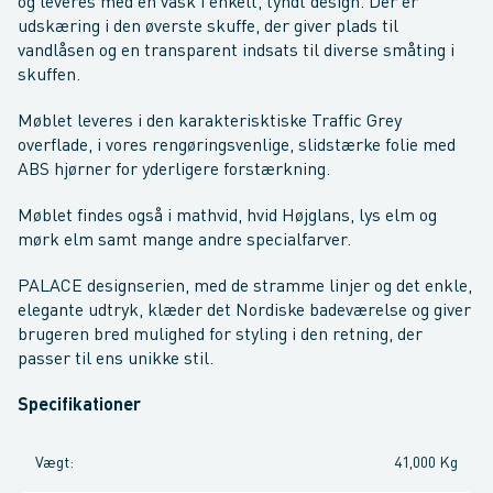
og leveres med en vask i enkelt, tyndt design. Der er
udskæring i den øverste skuffe, der giver plads til
vandlåsen og en transparent indsats til diverse småting i
skuffen.
Møblet leveres i den karakterisktiske Traffic Grey
overflade, i vores rengøringsvenlige, slidstærke folie med
ABS hjørner for yderligere forstærkning.
Møblet findes også i mathvid, hvid Højglans, lys elm og
mørk elm samt mange andre specialfarver.
PALACE designserien, med de stramme linjer og det enkle,
elegante udtryk, klæder det Nordiske badeværelse og giver
brugeren bred mulighed for styling i den retning, der
passer til ens unikke stil.
Specifikationer
Vægt
:
41,000 Kg