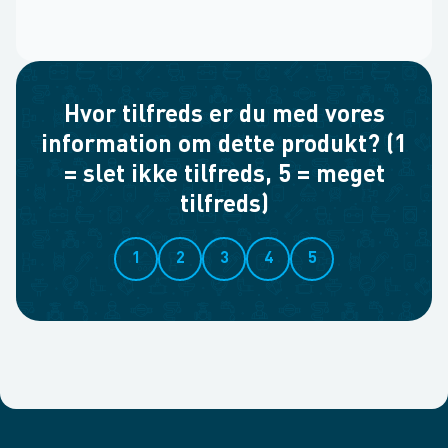
Hvor tilfreds er du med vores
information om dette produkt? (1
= slet ikke tilfreds, 5 = meget
tilfreds)
1
2
3
4
5