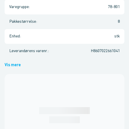
Varegruppe
:
78-801
Pakkestørrelse
:
8
Enhed
:
stk
Leverandørens varenr.
:
H8607022661041
Vis mere