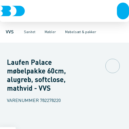
Rør & fittings
Toiletter, sæder og cisterner
Møbelsæt & pakker
Pressfittings & rør
Underskabe
Vaske
Højskabe
Kuglehaner & ventiler
Armaturer
Overskabe
Brusere
Sideskab
Baderum
Afløb 
VVS
Sanitet
Møbler
Møbelsæt & pakker
Laufen Palace
møbelpakke 60cm,
alugreb, softclose,
mathvid - VVS
VARENUMMER
782278220