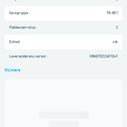
Varegruppe
:
78-801
Pakkestørrelse
:
2
Enhed
:
stk
Leverandørens varenr.
:
H8607022601041
Vis mere