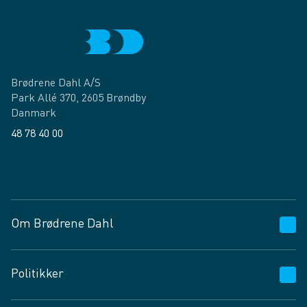
Brødrene Dahl A/S
Park Allé 370, 2605 Brøndby
Danmark
48 78 40 00
Facebook
LinkedIn
Om Brødrene Dahl
Kundeservice
Politikker
Vagttelefon 30 10 89 89
Spørgsmål og svar