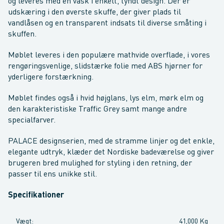
og leveres med en vask i enkelt, tyndt design. Der er
udskæring i den øverste skuffe, der giver plads til
vandlåsen og en transparent indsats til diverse småting i
skuffen.
Møblet leveres i den populære mathvide overflade, i vores
rengøringsvenlige, slidstærke folie med ABS hjørner for
yderligere forstærkning.
Møblet findes også i hvid højglans, lys elm, mørk elm og
den karakteristiske Traffic Grey samt mange andre
specialfarver.
PALACE designserien, med de stramme linjer og det enkle,
elegante udtryk, klæder det Nordiske badeværelse og giver
brugeren bred mulighed for styling i den retning, der
passer til ens unikke stil.
Specifikationer
Vægt
:
41,000 Kg