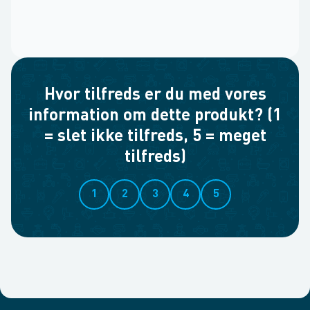
Hvor tilfreds er du med vores
information om dette produkt? (1
= slet ikke tilfreds, 5 = meget
tilfreds)
1
2
3
4
5