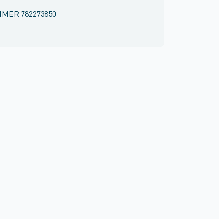
MMER
782273850