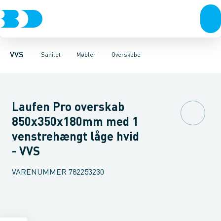
Rør & fittings
Toiletter, sæder og cisterner
Møbelsæt & pakker
Pressfittings & rør
Underskabe
Vaske
Højskabe
Kuglehaner & ventiler
Armaturer
Overskabe
Brusere
Sideskab
Baderum
Afløb 
VVS
Sanitet
Møbler
Overskabe
Laufen Pro overskab
850x350x180mm med 1
venstrehængt låge hvid
- VVS
VARENUMMER
782253230