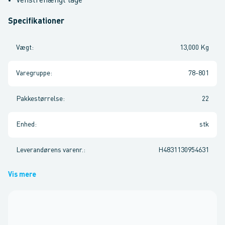
Venstrehængt låge
Specifikationer
Vægt
:
13,000 Kg
Varegruppe
:
78-801
Pakkestørrelse
:
22
Enhed
:
stk
Leverandørens varenr.
:
H4831130954631
Vis mere