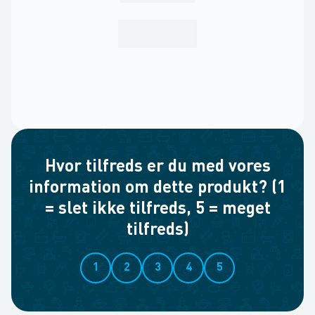
Hvor tilfreds er du med vores
information om dette produkt? (1
= slet ikke tilfreds, 5 = meget
tilfreds)
1
2
3
4
5