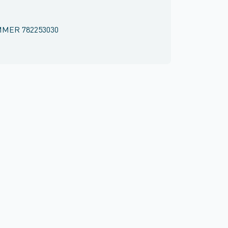
MMER
782253030