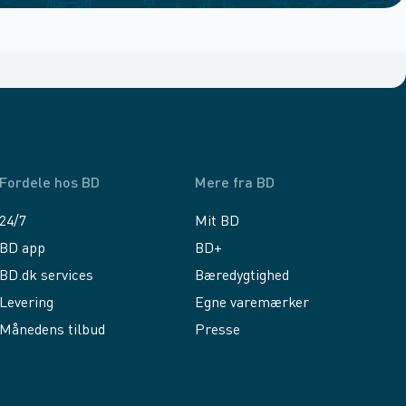
Fordele hos BD
Mere fra BD
24/7
Mit BD
BD app
BD+
BD.dk services
Bæredygtighed
Levering
Egne varemærker
Månedens tilbud
Presse