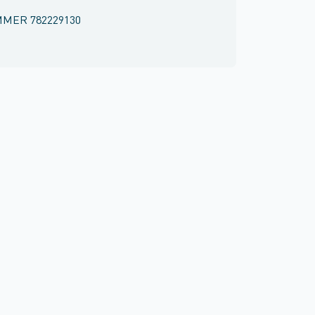
MMER
782229130