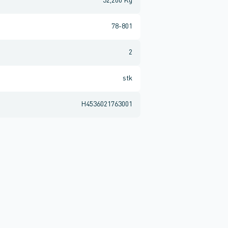
32,200 Kg
78-801
2
stk
H4536021763001