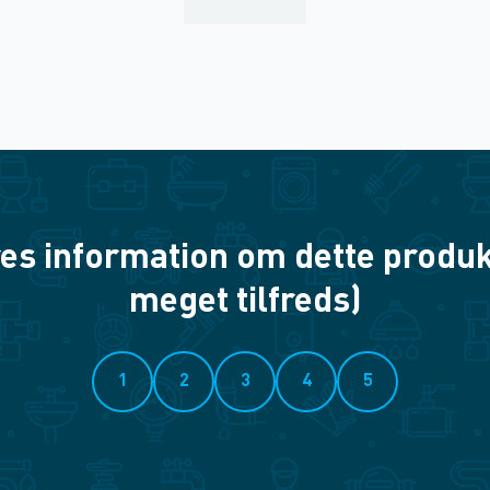
es information om dette produkt? 
meget tilfreds)
1
2
3
4
5