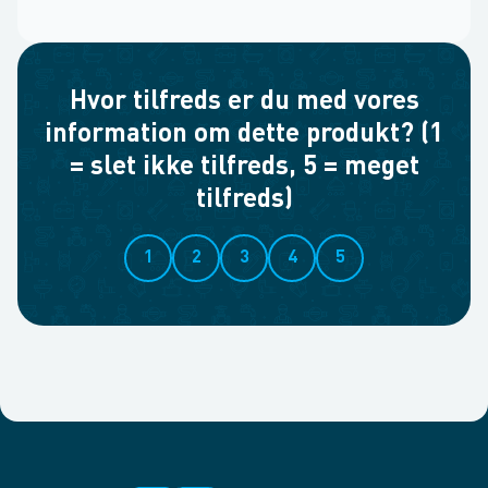
Hvor tilfreds er du med vores
information om dette produkt? (1
= slet ikke tilfreds, 5 = meget
tilfreds)
1
2
3
4
5