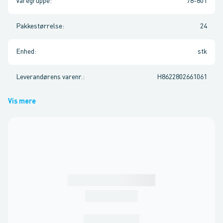
Varegruppe
:
78-801
Pakkestørrelse
:
24
Enhed
:
stk
Leverandørens varenr.
:
H8622802661061
Vis mere