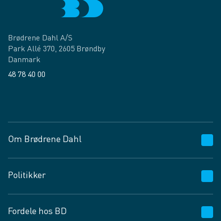
Brødrene Dahl A/S
Park Allé 370, 2605 Brøndby
Danmark
48 78 40 00
Facebook
LinkedIn
Om Brødrene Dahl
Kundeservice
Politikker
Vagttelefon 30 10 89 89
Spørgsmål og svar
Salgs- og leveringsbetingelser
Fordele hos BD
Job og karriere
Privatlivspolitik