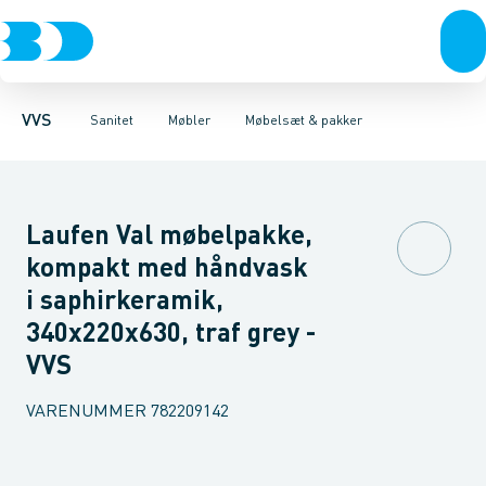
Rør & fittings
Toiletter, sæder og cisterner
Møbelsæt & pakker
Pressfittings & rør
Underskabe
Vaske
Højskabe
Kuglehaner & ventiler
Armaturer
Overskabe
Brusere
Sideskab
Baderum
Afløb 
VVS
Sanitet
Møbler
Møbelsæt & pakker
Laufen Val møbelpakke,
kompakt med håndvask
i saphirkeramik,
340x220x630, traf grey -
VVS
VARENUMMER
782209142