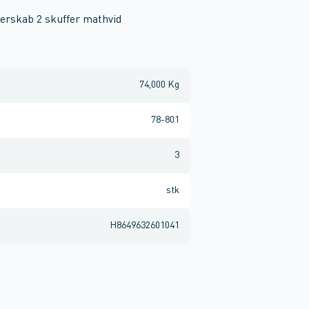
derskab 2 skuffer mathvid
74,000 Kg
78-801
3
stk
H8649632601041