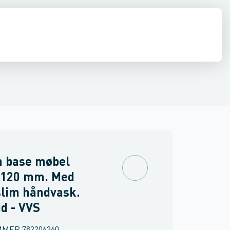
ilbehør
 møbler
inkler
Brand
Møbelgreb
Ventiler & vaskemaskine slanger
Minikøkkener
Møbler
Spejle & lamper
n base møbel
 120 mm. Med
slim håndvask.
d - VVS