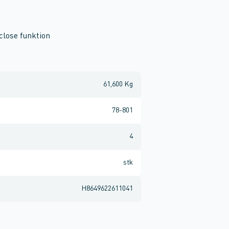
close funktion
61,600 Kg
78-801
4
stk
H8649622611041