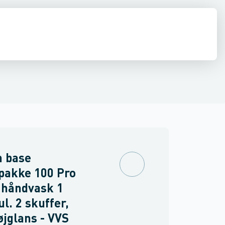
ilbehør
 møbler
inkler
Brand
Møbelgreb
Ventiler & vaskemaskine slanger
Minikøkkener
Møbler
Spejle & lamper
n base
pakke 100 Pro
 håndvask 1
l. 2 skuffer,
øjglans - VVS