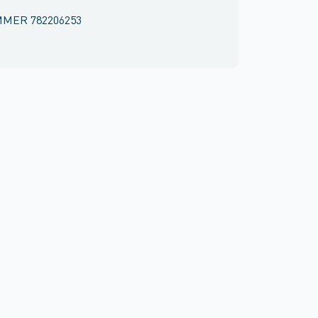
MMER
782206253