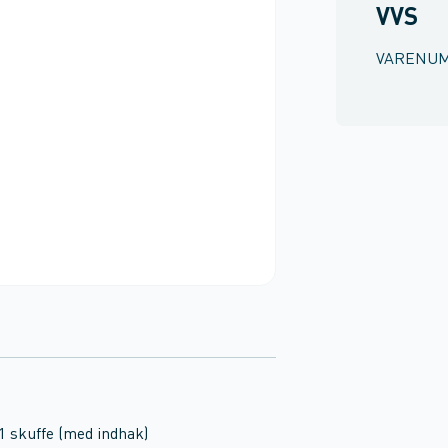
VVS
VARENU
1 skuffe (med indhak)