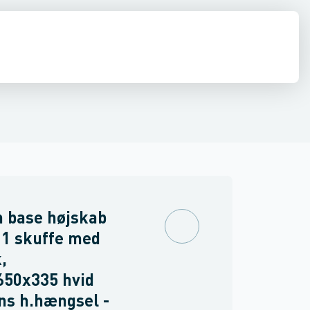
ilbehør
 møbler
inkler
Brand
Møbelgreb
Ventiler & vaskemaskine slanger
Minikøkkener
Møbler
Spejle & lamper
 base højskab
 1 skuffe med
,
650x335 hvid
ns h.hængsel -