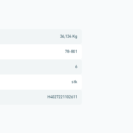
36,134 Kg
78-801
6
stk
H4027221102611