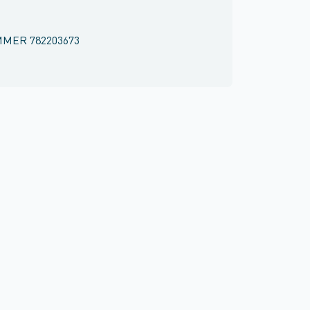
MMER
782203673