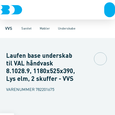
Rør & fittings
Toiletter, sæder og cisterner
Møbelsæt & pakker
Pressfittings & rør
Underskabe
Vaske
Højskabe
Kuglehaner & ventiler
Armaturer
Overskabe
Brusere
Sideskab
Baderum
Afløb 
VVS
Sanitet
Møbler
Underskabe
Laufen base underskab
til VAL håndvask
8.1028.9, 1180x525x390,
Lys elm, 2 skuffer - VVS
VARENUMMER
782201675