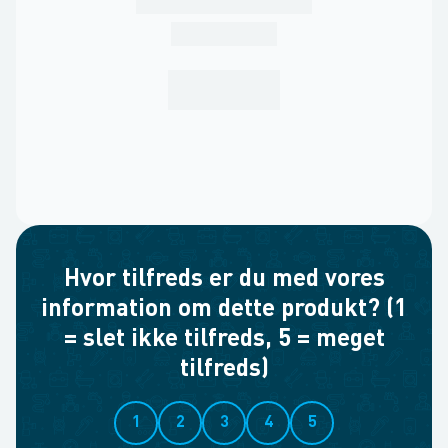
Hvor tilfreds er du med vores
information om dette produkt? (1
= slet ikke tilfreds, 5 = meget
tilfreds)
1
2
3
4
5