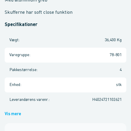
Med aluminium greb
Skufferne har soft close funktion
Specifikationer
Vægt
:
36,400 Kg
Varegruppe
:
78-801
Pakkestørrelse
:
4
Enhed
:
stk
Leverandørens varenr.
:
H4024721102621
Vis mere