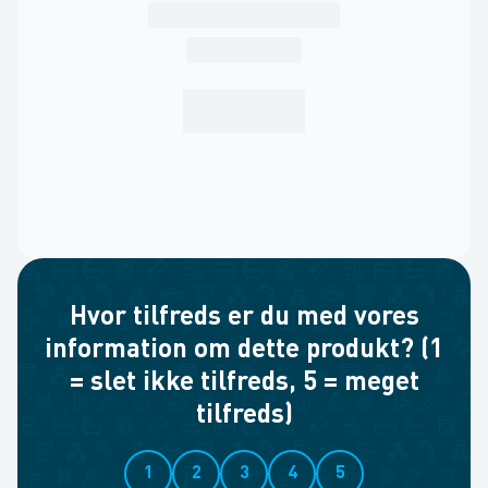
Hvor tilfreds er du med vores
information om dette produkt? (1
= slet ikke tilfreds, 5 = meget
tilfreds)
1
2
3
4
5