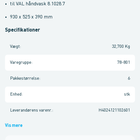
til VAL håndvask 8.1028.7
930 x 525 x 390 mm
Specifikationer
Vægt
:
32,700 Kg
Varegruppe
:
78-801
Pakkestørrelse
:
6
Enhed
:
stk
Leverandørens varenr.
:
H4024121102601
Vis mere