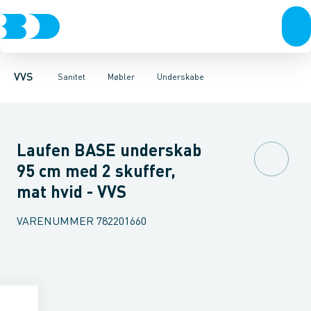
Rør & fittings
Toiletter, sæder og cisterner
Møbelsæt & pakker
Pressfittings & rør
Underskabe
Vaske
Højskabe
Kuglehaner & ventiler
Armaturer
Overskabe
Brusere
Sideskab
Baderum
Afløb 
VVS
Sanitet
Møbler
Underskabe
Laufen BASE underskab
95 cm med 2 skuffer,
mat hvid - VVS
VARENUMMER
782201660