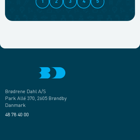
1
2
3
4
5
Brødrene Dahl A/S
Park Allé 370, 2605 Brøndby
Danmark
48 78 40 00
Facebook
LinkedIn