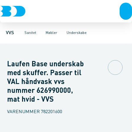
Rør & fittings
Toiletter, sæder og cisterner
Møbelsæt & pakker
Pressfittings & rør
Underskabe
Vaske
Højskabe
Kuglehaner & ventiler
Armaturer
Overskabe
Brusere
Sideskab
Baderum
Afløb 
VVS
Sanitet
Møbler
Underskabe
Laufen Base underskab
med skuffer. Passer til
VAL håndvask vvs
nummer 626990000,
mat hvid - VVS
VARENUMMER
782201600