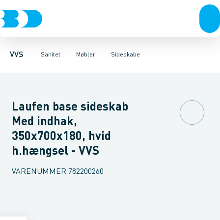
Rør & fittings
Toiletter, sæder og cisterner
Møbelsæt & pakker
Pressfittings & rør
Underskabe
Vaske
Højskabe
Kuglehaner & ventiler
Armaturer
Overskabe
Brusere
Sideskab
Baderum
Afløb 
VVS
Sanitet
Møbler
Sideskabe
Laufen base sideskab
Med indhak,
350x700x180, hvid
h.hængsel - VVS
VARENUMMER
782200260