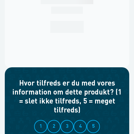
Hvor tilfreds er du med vores
information om dette produkt? (1
= slet ikke tilfreds, 5 = meget
tilfreds)
1
2
3
4
5