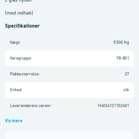
2 glas hylder
(med indhak)
Specifikationer
Vægt
:
9,500 Kg
Varegruppe
:
78-801
Pakkestørrelse
:
27
Enhed
:
stk
Leverandørens varenr.
:
H4026121102601
Vis mere