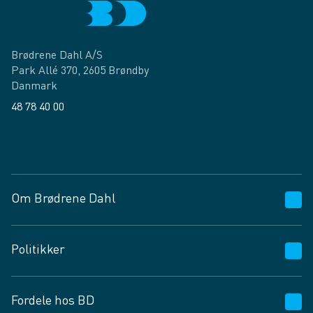
Brødrene Dahl A/S
Park Allé 370, 2605 Brøndby
Danmark
48 78 40 00
Facebook
LinkedIn
Om Brødrene Dahl
Kundeservice
Politikker
Vagttelefon 30 10 89 89
Spørgsmål og svar
Salgs- og leveringsbetingelser
Fordele hos BD
Job og karriere
Privatlivspolitik