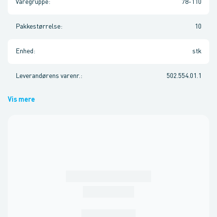
Varegruppe
:
78-110
Pakkestørrelse
:
10
Enhed
:
stk
Leverandørens varenr.
:
502.554.01.1
Vis mere