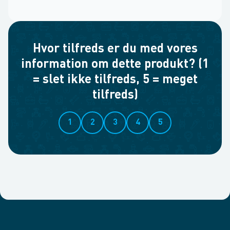
Hvor tilfreds er du med vores
information om dette produkt? (1
= slet ikke tilfreds, 5 = meget
tilfreds)
1
2
3
4
5