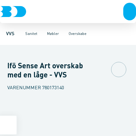
Rør & fittings
Toiletter, sæder og cisterner
Møbelsæt & pakker
Pressfittings & rør
Underskabe
Vaske
Højskabe
Kuglehaner & ventiler
Armaturer
Overskabe
Brusere
Sideskab
Baderum
Afløb 
VVS
Sanitet
Møbler
Overskabe
Ifö Sense Art overskab
med en låge - VVS
VARENUMMER
780173140