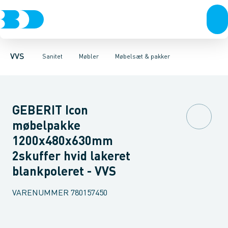
Rør & fittings
Toiletter, sæder og cisterner
Møbelsæt & pakker
Pressfittings & rør
Underskabe
Vaske
Højskabe
Kuglehaner & ventiler
Armaturer
Overskabe
Brusere
Sideskab
Baderum
Afløb 
VVS
Sanitet
Møbler
Møbelsæt & pakker
GEBERIT Icon
møbelpakke
1200x480x630mm
2skuffer hvid lakeret
blankpoleret - VVS
VARENUMMER
780157450