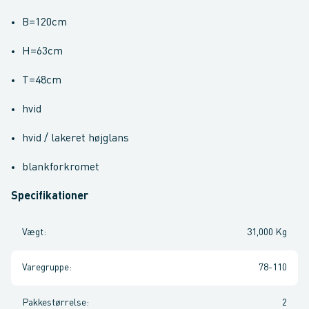
B=120cm
H=63cm
T=48cm
hvid
hvid / lakeret højglans
blankforkromet
Specifikationer
Vægt
:
31,000 Kg
Varegruppe
:
78-110
Pakkestørrelse
:
2