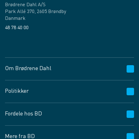
Brødrene Dahl A/S
Park Allé 370, 2605 Brøndby
Danmark
48 78 40 00
Facebook
LinkedIn
Om Brødrene Dahl
Kundeservice
Politikker
Vagttelefon 30 10 89 89
Spørgsmål og svar
Salgs- og leveringsbetingelser
Fordele hos BD
Job og karriere
Privatlivspolitik
Fødevarekontrolrapport
Cookies
24/7
Mere fra BD
Vilkår og betingelser