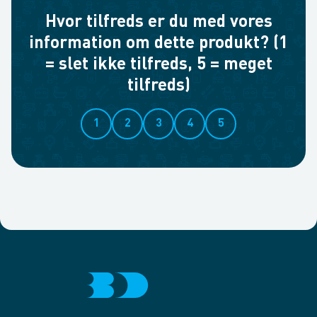
Hvor tilfreds er du med vores
information om dette produkt? (1
= slet ikke tilfreds, 5 = meget
tilfreds)
1
2
3
4
5