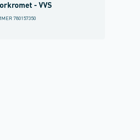
orkromet - VVS
MMER
780157350