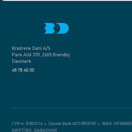
Brødrene Dahl A/S
Park Allé 370, 2605 Brøndby
Danmark
48 78 40 00
Facebook
LinkedIn
CVR nr. 81822514
Danske Bank 4073 8558183
IBAN: DK983000
SWIFT/BIC: DABADKKK