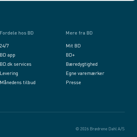
Fordele hos BD
Mere fra BD
24/7
Mit BD
BD app
BD+
BD.dk services
Bæredygtighed
Levering
Egne varemærker
Månedens tilbud
Presse
© 2026 Brødrene Dahl A/S