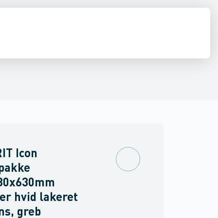
ilbehør
 møbler
inkler
Brand
Møbelgreb
Ventiler & vaskemaskine slanger
Minikøkkener
Møbler
Spejle & lamper
IT Icon
pakke
80x630mm
er hvid lakeret
ns, greb