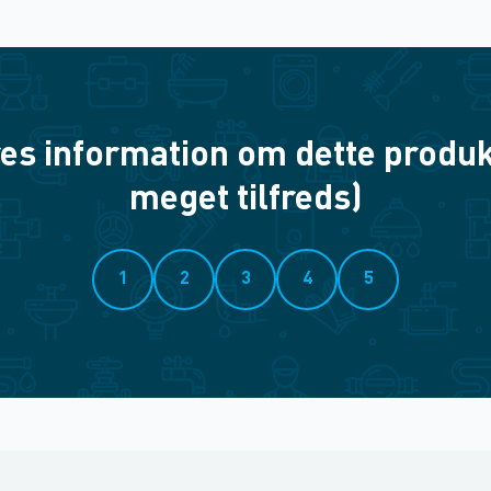
es information om dette produkt? 
meget tilfreds)
1
2
3
4
5