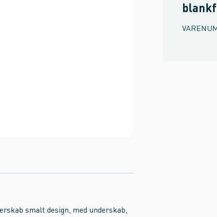
blankf
VARENU
derskab smalt design, med underskab,