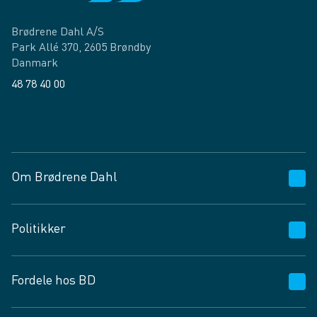
Brødrene Dahl A/S
Park Allé 370, 2605 Brøndby
Danmark
48 78 40 00
Facebook
LinkedIn
Om Brødrene Dahl
Kundeservice
Politikker
Vagttelefon 30 10 89 89
Spørgsmål og svar
Salgs- og leveringsbetingelser
Fordele hos BD
Job og karriere
Privatlivspolitik
Fødevarekontrolrapport
Cookies
24/7