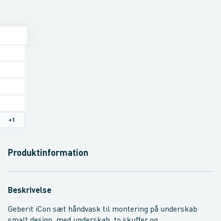
+
1
Produktinformation
Beskrivelse
Geberit iCon sæt håndvask til montering på underskab
smalt design, med underskab, to skuffer og