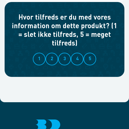
Hvor tilfreds er du med vores
information om dette produkt? (1
= slet ikke tilfreds, 5 = meget
tilfreds)
1
2
3
4
5