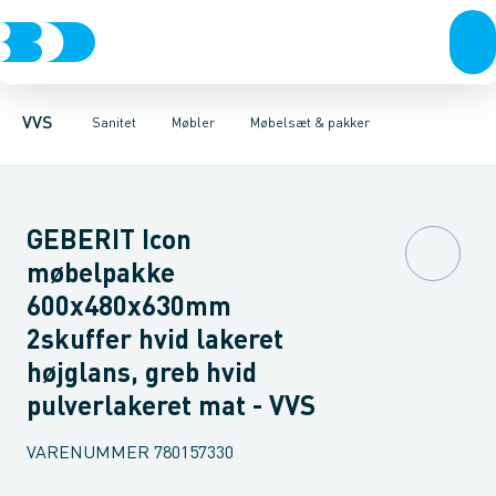
Rør & fittings
Toiletter, sæder og cisterner
Møbelsæt & pakker
Pressfittings & rør
Underskabe
Vaske
Højskabe
Kuglehaner & ventiler
Armaturer
Overskabe
Brusere
Sideskab
Baderum
Afløb 
VVS
Sanitet
Møbler
Møbelsæt & pakker
GEBERIT Icon
møbelpakke
600x480x630mm
2skuffer hvid lakeret
højglans, greb hvid
pulverlakeret mat - VVS
VARENUMMER
780157330