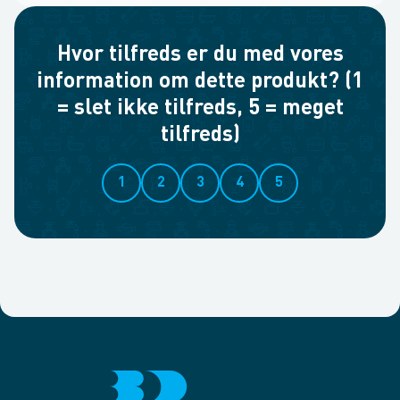
Hvor tilfreds er du med vores
information om dette produkt? (1
= slet ikke tilfreds, 5 = meget
tilfreds)
1
2
3
4
5