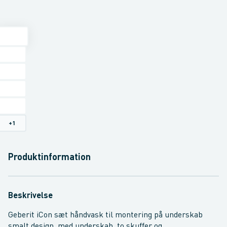
+
1
Produktinformation
Beskrivelse
Geberit iCon sæt håndvask til montering på underskab
smalt design, med underskab, to skuffer og