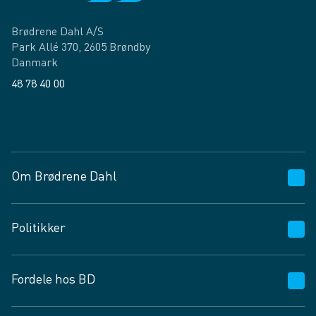
Brødrene Dahl A/S
Park Allé 370, 2605 Brøndby
Danmark
48 78 40 00
Facebook
LinkedIn
Om Brødrene Dahl
Kundeservice
Politikker
Vagttelefon 30 10 89 89
Spørgsmål og svar
Salgs- og leveringsbetingelser
Fordele hos BD
Job og karriere
Privatlivspolitik
Fødevarekontrolrapport
Cookies
24/7