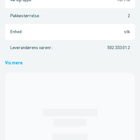
Varegruppe
:
78-110
Pakkestørrelse
:
2
Enhed
:
stk
Leverandørens varenr.
:
502.333.01.2
Vis mere