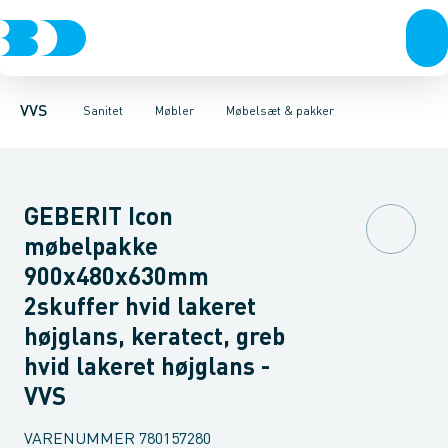
Rør & fittings
Toiletter, sæder og cisterner
Møbelsæt & pakker
Pressfittings & rør
Underskabe
Vaske
Højskabe
Kuglehaner & ventiler
Armaturer
Overskabe
Brusere
Sideskab
Baderum
Afløb 
VVS
Sanitet
Møbler
Møbelsæt & pakker
GEBERIT Icon
møbelpakke
900x480x630mm
2skuffer hvid lakeret
højglans, keratect, greb
hvid lakeret højglans -
VVS
VARENUMMER
780157280