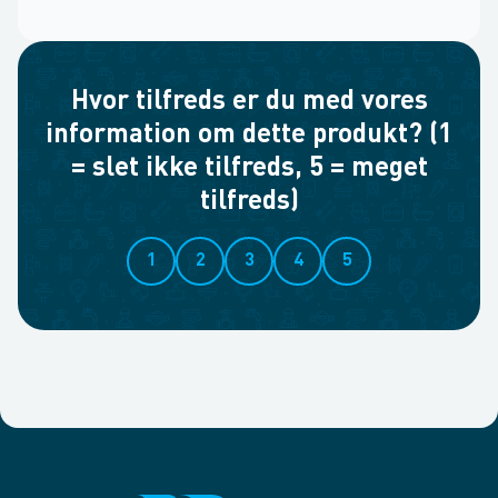
Hvor tilfreds er du med vores
information om dette produkt? (1
= slet ikke tilfreds, 5 = meget
tilfreds)
1
2
3
4
5