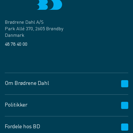
Brødrene Dahl A/S
Park Allé 370, 2605 Brøndby
Danmark
48 78 40 00
Facebook
LinkedIn
Om Brødrene Dahl
Kundeservice
Politikker
Vagttelefon 30 10 89 89
Spørgsmål og svar
Salgs- og leveringsbetingelser
Fordele hos BD
Job og karriere
Privatlivspolitik