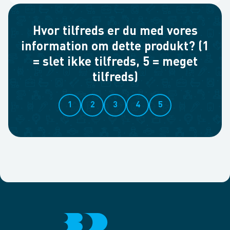
Hvor tilfreds er du med vores
information om dette produkt? (1
= slet ikke tilfreds, 5 = meget
tilfreds)
1
2
3
4
5