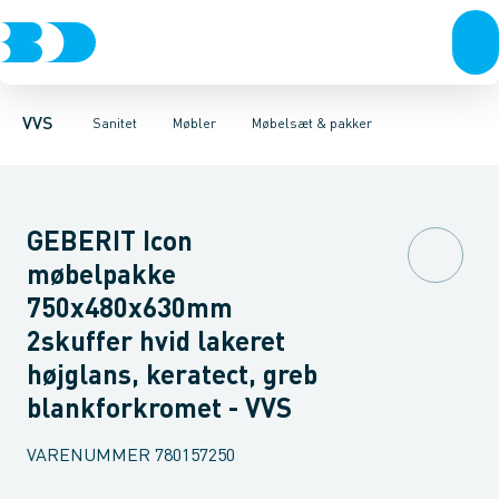
Rør & fittings
Toiletter, sæder og cisterner
Møbelsæt & pakker
Pressfittings & rør
Underskabe
Vaske
Højskabe
Kuglehaner & ventiler
Armaturer
Overskabe
Brusere
Sideskab
Baderum
Afløb 
VVS
Sanitet
Møbler
Møbelsæt & pakker
GEBERIT Icon
møbelpakke
750x480x630mm
2skuffer hvid lakeret
højglans, keratect, greb
blankforkromet - VVS
VARENUMMER
780157250