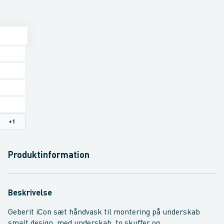
+
1
Produktinformation
Beskrivelse
Geberit iCon sæt håndvask til montering på underskab
smalt design, med underskab, to skuffer og