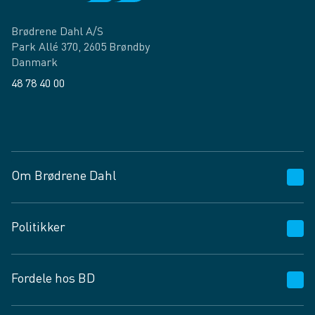
Brødrene Dahl A/S
Park Allé 370, 2605 Brøndby
Danmark
48 78 40 00
Facebook
LinkedIn
Om Brødrene Dahl
Kundeservice
Politikker
Vagttelefon 30 10 89 89
Spørgsmål og svar
Salgs- og leveringsbetingelser
Fordele hos BD
Job og karriere
Privatlivspolitik
Fødevarekontrolrapport
Cookies
24/7