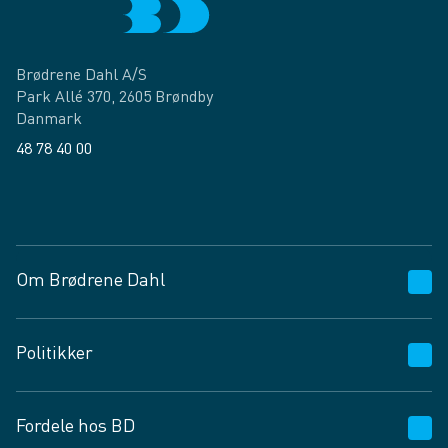
Brødrene Dahl A/S
Park Allé 370, 2605 Brøndby
Danmark
48 78 40 00
Facebook
LinkedIn
Om Brødrene Dahl
Kundeservice
Politikker
Vagttelefon 30 10 89 89
Spørgsmål og svar
Salgs- og leveringsbetingelser
Fordele hos BD
Job og karriere
Privatlivspolitik