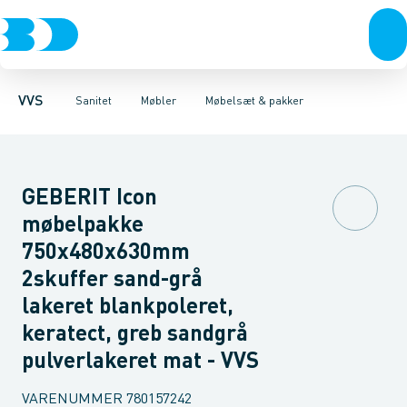
Rør & fittings
Toiletter, sæder og cisterner
Møbelsæt & pakker
Pressfittings & rør
Underskabe
Vaske
Højskabe
Kuglehaner & ventiler
Armaturer
Overskabe
Brusere
Sideskab
Baderum
Afløb 
VVS
Sanitet
Møbler
Møbelsæt & pakker
GEBERIT Icon
møbelpakke
750x480x630mm
2skuffer sand-grå
lakeret blankpoleret,
keratect, greb sandgrå
pulverlakeret mat - VVS
VARENUMMER
780157242