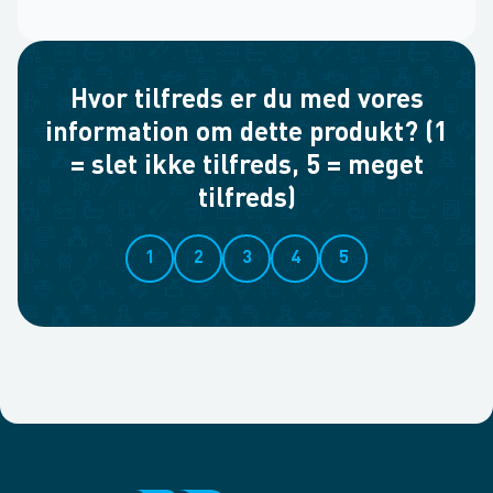
Hvor tilfreds er du med vores
information om dette produkt? (1
= slet ikke tilfreds, 5 = meget
tilfreds)
1
2
3
4
5