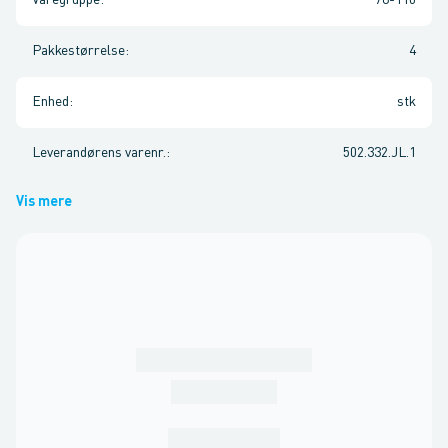
Varegruppe
:
78-110
Pakkestørrelse
:
4
Enhed
:
stk
Leverandørens varenr.
:
502.332.JL.1
Vis mere