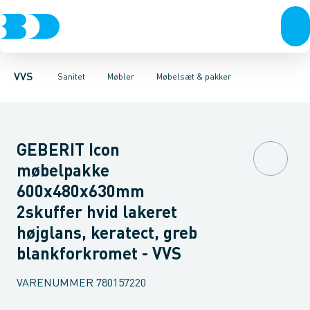
Rør & fittings
Toiletter, sæder og cisterner
Møbelsæt & pakker
Pressfittings & rør
Underskabe
Vaske
Højskabe
Kuglehaner & ventiler
Armaturer
Overskabe
Brusere
Sideskab
Baderum
Afløb 
VVS
Sanitet
Møbler
Møbelsæt & pakker
GEBERIT Icon
møbelpakke
600x480x630mm
2skuffer hvid lakeret
højglans, keratect, greb
blankforkromet - VVS
VARENUMMER
780157220