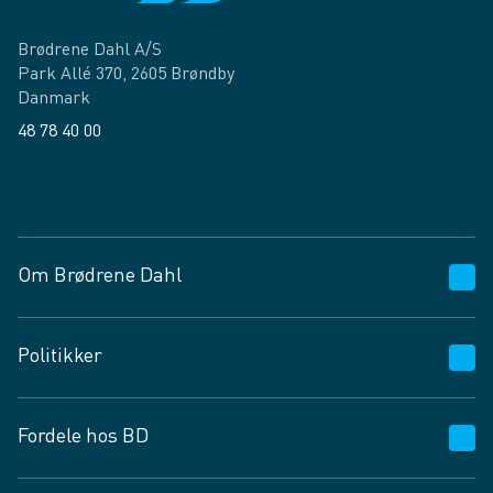
Brødrene Dahl A/S
Park Allé 370, 2605 Brøndby
Danmark
48 78 40 00
Facebook
LinkedIn
Om Brødrene Dahl
Kundeservice
Politikker
Vagttelefon 30 10 89 89
Spørgsmål og svar
Salgs- og leveringsbetingelser
Fordele hos BD
Job og karriere
Privatlivspolitik
Fødevarekontrolrapport
Cookies
24/7