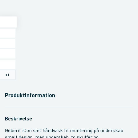
+
1
Produktinformation
Beskrivelse
Geberit iCon sæt håndvask til montering på underskab
smalt design, med underskab, to skuffer og