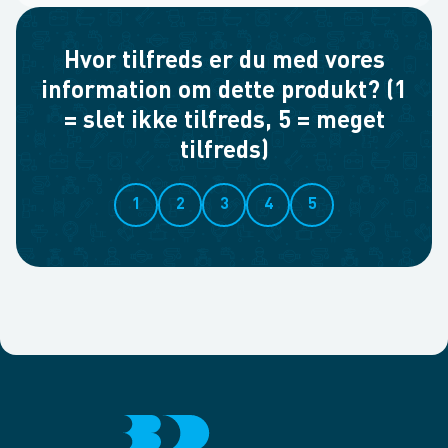
Hvor tilfreds er du med vores
information om dette produkt? (1
= slet ikke tilfreds, 5 = meget
tilfreds)
1
2
3
4
5