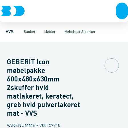
Rør & fittings
Toiletter, sæder og cisterner
Møbelsæt & pakker
Pressfittings & rør
Underskabe
Vaske
Højskabe
Kuglehaner & ventiler
Armaturer
Overskabe
Brusere
Sideskab
Baderum
Afløb 
VVS
Sanitet
Møbler
Møbelsæt & pakker
GEBERIT Icon
møbelpakke
600x480x630mm
2skuffer hvid
matlakeret, keratect,
greb hvid pulverlakeret
mat - VVS
VARENUMMER
780157210