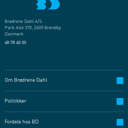
Brødrene Dahl A/S
Park Allé 370, 2605 Brøndby
Danmark
48 78 40 00
Facebook
LinkedIn
Om Brødrene Dahl
Kundeservice
Politikker
Vagttelefon 30 10 89 89
Spørgsmål og svar
Salgs- og leveringsbetingelser
Fordele hos BD
Job og karriere
Privatlivspolitik