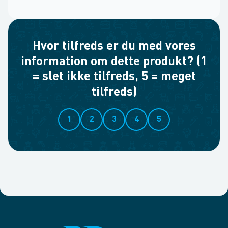
Hvor tilfreds er du med vores
information om dette produkt? (1
= slet ikke tilfreds, 5 = meget
tilfreds)
1
2
3
4
5